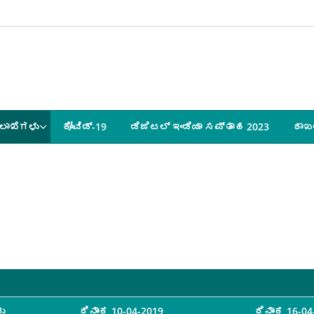
ಲಾಖೆಗಳು
ಕೋವಿಡ್-19
ಡಿಜಿಟಲ್ ಇಂಡಿಯಾ ಸಪ್ತಾಹ 2023
ದಾಖ
ು
ದಿನಾಂಕ 10-04-2019
ದಿನಾಂಕ 16-0