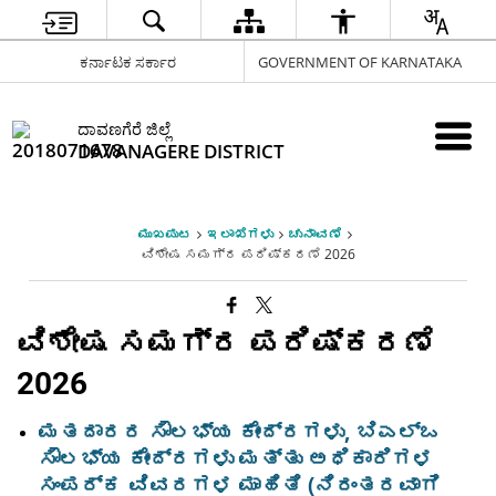
ಕರ್ನಾಟಕ ಸರ್ಕಾರ
GOVERNMENT OF KARNATAKA
ದಾವಣಗೆರೆ ಜಿಲ್ಲೆ
DAVANAGERE DISTRICT
ಮುಖಪುಟ
ಇಲಾಖೆಗಳು
ಚುನಾವಣೆ
ವಿಶೇಷ ಸಮಗ್ರ ಪರಿಷ್ಕರಣೆ 2026
ವಿಶೇಷ ಸಮಗ್ರ ಪರಿಷ್ಕರಣೆ
2026
ಮತದಾರರ ಸೌಲಭ್ಯ ಕೇಂದ್ರಗಳು, ಬಿಎಲ್‌ಒ
ಸೌಲಭ್ಯ ಕೇಂದ್ರಗಳು ಮತ್ತು ಅಧಿಕಾರಿಗಳ
ಸಂಪರ್ಕ ವಿವರಗಳ ಮಾಹಿತಿ (ನಿರಂತರವಾಗಿ