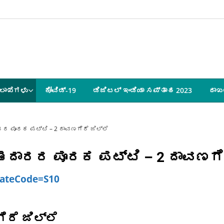
ಲಾಖೆಗಳು
ಕೋವಿಡ್-19
ಡಿಜಿಟಲ್ ಇಂಡಿಯಾ ಸಪ್ತಾಹ 2023
ದಾಖ
ರರ ಪೂರಕ ಪಟ್ಟಿ – 2 ದಾವಣಗೆರೆ ಜಿಲ್ಲೆ
ಮತದಾರರ ಪೂರಕ ಪಟ್ಟಿ – 2 ದಾವಣಗೆರ
stateCode=S10
ರೆ ಜಿಲ್ಲೆ