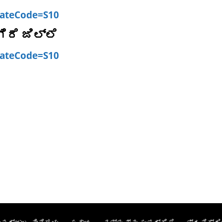
stateCode=S10
ರೆ ಜಿಲ್ಲೆ
stateCode=S10