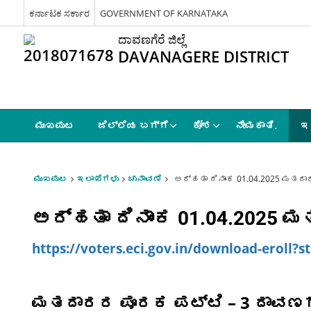
ಕರ್ನಾಟಕ ಸರ್ಕಾರ
GOVERNMENT OF KARNATAKA
ದಾವಣಗೆರೆ ಜಿಲ್ಲೆ
DAVANAGERE DISTRICT
ಮುಖಪುಟ
ಜಿಲ್ಲೆಯ ಬಗ್ಗೆ
ಕೋಶ
ನೇಮಕಾತಿ.
ಇ
ಮುಖಪುಟ
ಇಲಾಖೆಗಳು
ಚುನಾವಣೆ
ಅರ್ಹತಾ ದಿನಾಂಕ 01.04.2025 ಮತದಾ
ಅರ್ಹತಾ ದಿನಾಂಕ 01.04.2025 
https://voters.eci.gov.in/download-eroll?
ಮತದಾರರ ಪೂರಕ ಪಟ್ಟಿ – 3 ದಾವಣಗೆ